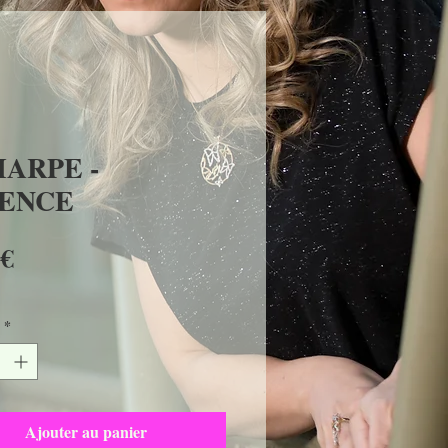
ARPE -
SENCE
Prix
 €
*
Ajouter au panier