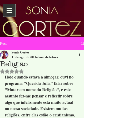
Post
Sonia Cortez
11 de ago. de 2011
2 min de leitura
Religião
Avaliado com NaN de 5 estrelas.
Hoje quando estava a almoçar, ouvi no 
programa "Querida Júlia" falar sobre 
"Matar em nome da Religião", e este 
assunto fez-me pensar e reflectir sobre 
algo que infelizmente está muito actual 
na nossa sociedade. Existem muitas 
religiões, entre elas estão o cristianismo, 