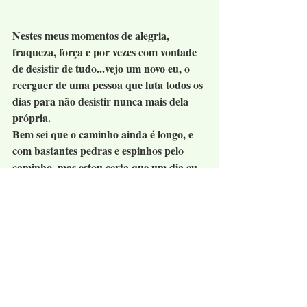
Nestes meus momentos de alegria, 
fraqueza, força e por vezes com vontade 
de desistir de tudo...vejo um novo eu, o 
reerguer de uma pessoa que luta todos os 
dias para não desistir nunca mais dela 
própria. 
Bem sei que o caminho ainda é longo, e 
com bastantes pedras e espinhos pelo 
caminho, mas estou certa que um dia eu 
terei o que desejo, não porque sim, mas 
porque mereço...e nesse dia olharei para 
trás e verei o caminho percorrido, com 
todas as suas lições, e restará o 
sentimento de que valeu a pena. 
Valeu a pena lutar pelo sonho e pelo 
amor. 
Sim, porque sei que mereço ser feliz, ter 