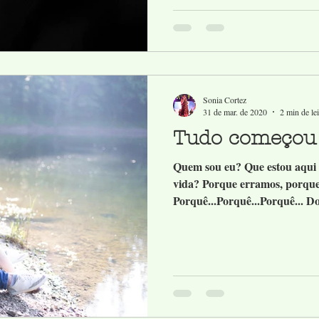
Sonia Cortez
31 de mar. de 2020
2 min de lei
Tudo começou
Quem sou eu? Que estou aqui a
vida? Porque erramos, porque
Porquê...Porquê...Porquê... Do