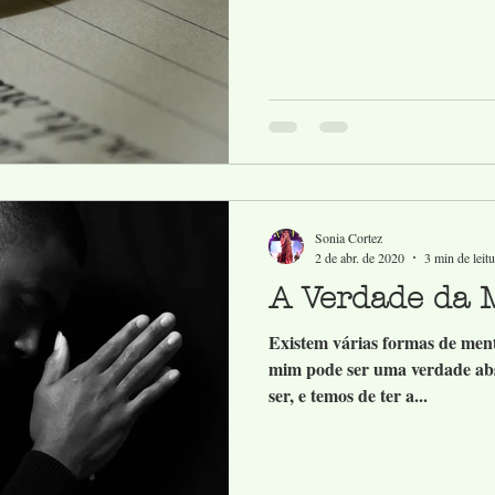
Sonia Cortez
2 de abr. de 2020
3 min de leitu
A Verdade da M
Existem várias formas de men
mim pode ser uma verdade abs
ser, e temos de ter a...