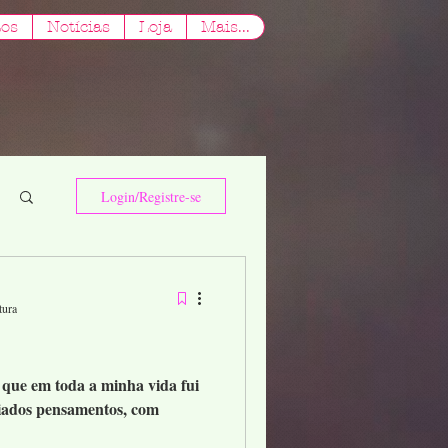
tos
Notícias
Loja
Mais...
Login/Registre-se
tura
o que em toda a minha vida fui
iados pensamentos, com